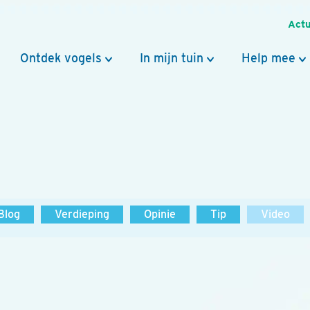
Actu
Ontdek vogels
In mijn tuin
Help mee
Blog
Verdieping
Opinie
Tip
Video