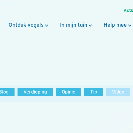
Actu
Ontdek vogels
In mijn tuin
Help mee
Blog
Verdieping
Opinie
Tip
Video