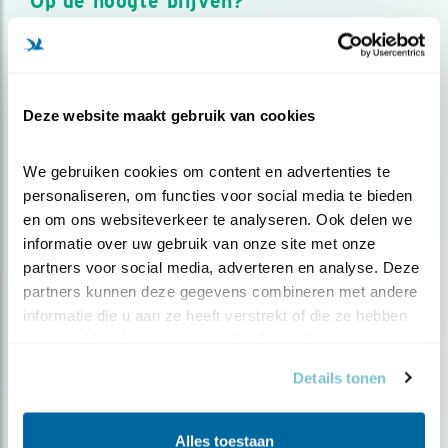
Op de hoogte blijven?
Meld je aan en ontvang nieuws, inspiratie, acties en tips
over vogels en activiteiten van Vogelbescherming.
AANMELDEN VOGELNIEUWS
Deze website maakt gebruik van cookies
Volg ons via social media
We gebruiken cookies om content en advertenties te 
personaliseren, om functies voor social media te bieden 
en om ons websiteverkeer te analyseren. Ook delen we 
informatie over uw gebruik van onze site met onze 
partners voor social media, adverteren en analyse. Deze 
partners kunnen deze gegevens combineren met andere 
informatie die u aan ze heeft verstrekt of die ze hebben 
verzameld op basis van uw gebruik van hun services.
Details tonen
Alles toestaan