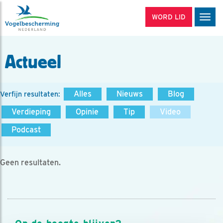
WORD LID
Men
Actueel
Alles
Nieuws
Blog
Verfijn resultaten:
Verdieping
Opinie
Tip
Video
Podcast
Geen resultaten.