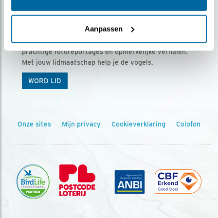
Ontvang 5 x Vogels voor € 36,00 per jaar
Aanpassen
Vogels is het tijdschrift voor onze leden, met
prachtige fotoreportages en opmerkelijke verhalen.
Met jouw lidmaatschap help je de vogels.
WORD LID
Onze sites
Mijn privacy
Cookieverklaring
Colofon