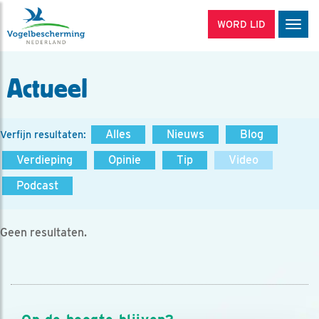
WORD LID
Men
Actueel
Alles
Nieuws
Blog
Verfijn resultaten:
Verdieping
Opinie
Tip
Video
Podcast
Geen resultaten.