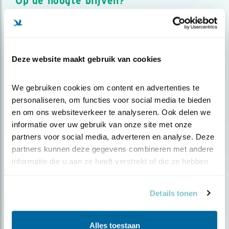
Op de hoogte blijven?
Meld je aan en ontvang nieuws, inspiratie, acties en tips
over vogels en activiteiten van Vogelbescherming.
AANMELDEN VOGELNIEUWS
Deze website maakt gebruik van cookies
Volg ons via social media
We gebruiken cookies om content en advertenties te 
personaliseren, om functies voor social media te bieden 
en om ons websiteverkeer te analyseren. Ook delen we 
informatie over uw gebruik van onze site met onze 
partners voor social media, adverteren en analyse. Deze 
partners kunnen deze gegevens combineren met andere 
informatie die u aan ze heeft verstrekt of die ze hebben 
verzameld op basis van uw gebruik van hun services.
Details tonen
Alles toestaan