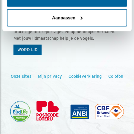
Ontvang 5 x Vogels voor € 36,00 per jaar
Aanpassen
Vogels is het tijdschrift voor onze leden, met
prachtige fotoreportages en opmerkelijke verhalen.
Met jouw lidmaatschap help je de vogels.
WORD LID
Onze sites
Mijn privacy
Cookieverklaring
Colofon