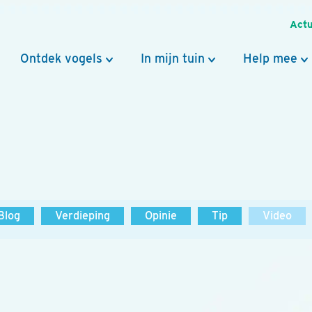
Actu
Ontdek vogels
In mijn tuin
Help mee
Blog
Verdieping
Opinie
Tip
Video