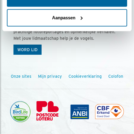
Ontvang 5 x Vogels voor € 36,00 per jaar
Aanpassen
Vogels is het tijdschrift voor onze leden, met
prachtige fotoreportages en opmerkelijke verhalen.
Met jouw lidmaatschap help je de vogels.
WORD LID
Onze sites
Mijn privacy
Cookieverklaring
Colofon