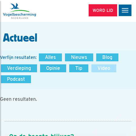
WORD LID
Men
Actueel
Alles
Nieuws
Blog
Verfijn resultaten:
Verdieping
Opinie
Tip
Video
Podcast
Geen resultaten.