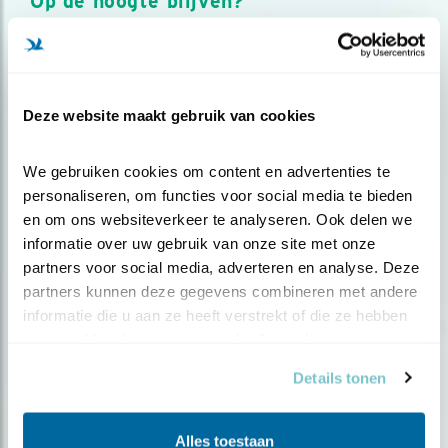
Op de hoogte blijven?
Meld je aan en ontvang nieuws, inspiratie, acties en tips
over vogels en activiteiten van Vogelbescherming.
AANMELDEN VOGELNIEUWS
Deze website maakt gebruik van cookies
Volg ons via social media
We gebruiken cookies om content en advertenties te 
personaliseren, om functies voor social media te bieden 
en om ons websiteverkeer te analyseren. Ook delen we 
informatie over uw gebruik van onze site met onze 
partners voor social media, adverteren en analyse. Deze 
partners kunnen deze gegevens combineren met andere 
informatie die u aan ze heeft verstrekt of die ze hebben 
verzameld op basis van uw gebruik van hun services.
Details tonen
Alles toestaan