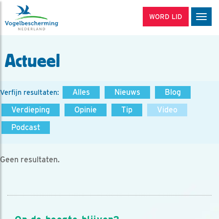
WORD LID
Men
Actueel
Alles
Nieuws
Blog
Verfijn resultaten:
Verdieping
Opinie
Tip
Video
Podcast
Geen resultaten.