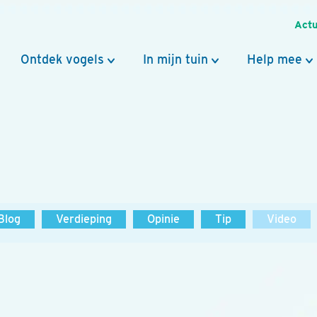
Actu
Ontdek vogels
In mijn tuin
Help mee
Blog
Verdieping
Opinie
Tip
Video