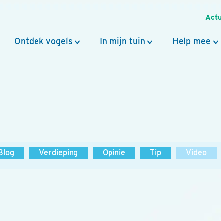
Actu
Ontdek vogels
In mijn tuin
Help mee
Blog
Verdieping
Opinie
Tip
Video