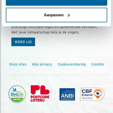
Ontvang 5 x Vogels voor € 36,00 per jaar
Aanpassen
Vogels is het tijdschrift voor onze leden, met
prachtige fotoreportages en opmerkelijke verhalen.
Met jouw lidmaatschap help je de vogels.
WORD LID
Onze sites
Mijn privacy
Cookieverklaring
Colofon