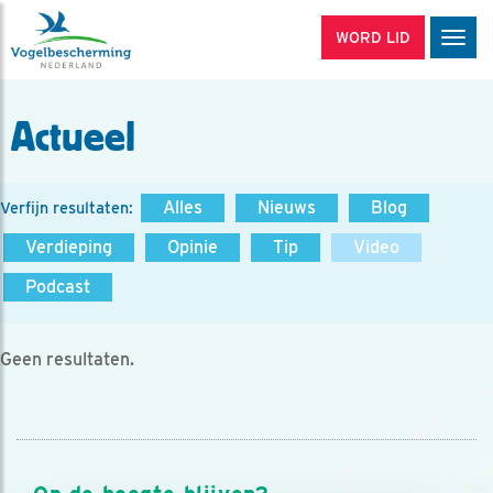
WORD LID
Men
Actueel
Alles
Nieuws
Blog
Verfijn resultaten:
Verdieping
Opinie
Tip
Video
Podcast
Geen resultaten.