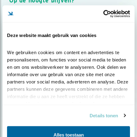
Op de hoogte blijven?
Meld je aan en ontvang nieuws, inspiratie, acties en tips
over vogels en activiteiten van Vogelbescherming.
AANMELDEN VOGELNIEUWS
Deze website maakt gebruik van cookies
Volg ons via social media
We gebruiken cookies om content en advertenties te 
personaliseren, om functies voor social media te bieden 
en om ons websiteverkeer te analyseren. Ook delen we 
informatie over uw gebruik van onze site met onze 
partners voor social media, adverteren en analyse. Deze 
partners kunnen deze gegevens combineren met andere 
informatie die u aan ze heeft verstrekt of die ze hebben 
verzameld op basis van uw gebruik van hun services.
Details tonen
Alles toestaan