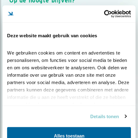
Op de hoogte blijven?
Meld je aan en ontvang nieuws, inspiratie, acties en tips
over vogels en activiteiten van Vogelbescherming.
AANMELDEN VOGELNIEUWS
Deze website maakt gebruik van cookies
Volg ons via social media
We gebruiken cookies om content en advertenties te 
personaliseren, om functies voor social media te bieden 
en om ons websiteverkeer te analyseren. Ook delen we 
informatie over uw gebruik van onze site met onze 
partners voor social media, adverteren en analyse. Deze 
partners kunnen deze gegevens combineren met andere 
informatie die u aan ze heeft verstrekt of die ze hebben 
verzameld op basis van uw gebruik van hun services.
Details tonen
Alles toestaan