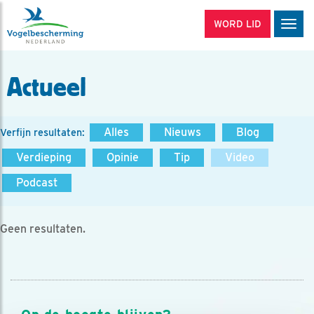
WORD LID
Men
Actueel
Alles
Nieuws
Blog
Verfijn resultaten:
Verdieping
Opinie
Tip
Video
Podcast
Geen resultaten.