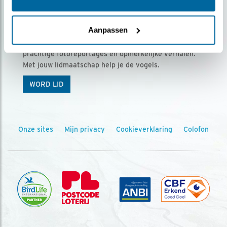
Ontvang 5 x Vogels voor € 36,00 per jaar
Aanpassen
Vogels is het tijdschrift voor onze leden, met
prachtige fotoreportages en opmerkelijke verhalen.
Met jouw lidmaatschap help je de vogels.
WORD LID
Onze sites
Mijn privacy
Cookieverklaring
Colofon