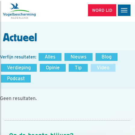
WORD LID
Men
Actueel
Alles
Nieuws
Blog
Verfijn resultaten:
Verdieping
Opinie
Tip
Video
Podcast
Geen resultaten.