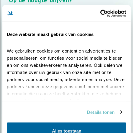
Op de hoogte blijven?
Meld je aan en ontvang nieuws, inspiratie, acties en tips
over vogels en activiteiten van Vogelbescherming.
AANMELDEN VOGELNIEUWS
Deze website maakt gebruik van cookies
Volg ons via social media
We gebruiken cookies om content en advertenties te 
personaliseren, om functies voor social media te bieden 
en om ons websiteverkeer te analyseren. Ook delen we 
informatie over uw gebruik van onze site met onze 
partners voor social media, adverteren en analyse. Deze 
partners kunnen deze gegevens combineren met andere 
informatie die u aan ze heeft verstrekt of die ze hebben 
verzameld op basis van uw gebruik van hun services.
Details tonen
Alles toestaan