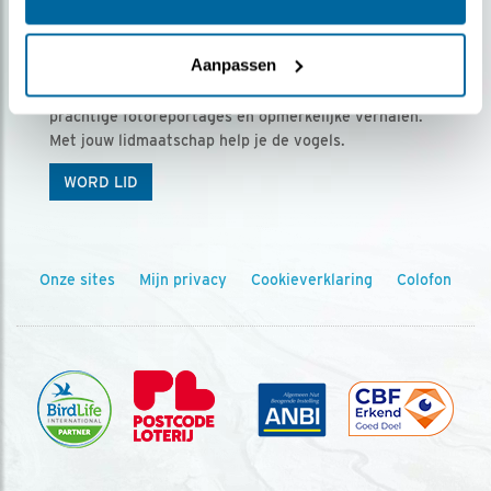
Ontvang 5 x Vogels voor € 36,00 per jaar
Aanpassen
Vogels is het tijdschrift voor onze leden, met
prachtige fotoreportages en opmerkelijke verhalen.
Met jouw lidmaatschap help je de vogels.
WORD LID
Onze sites
Mijn privacy
Cookieverklaring
Colofon