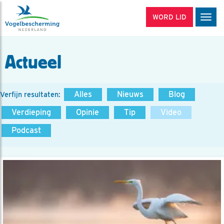
WORD LID
Men
Actueel
Alles
Nieuws
Blog
Verfijn resultaten:
Verdieping
Opinie
Tip
Video
Podcast