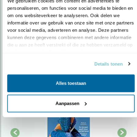
We gebruiken cookies om content en advertenties te 
personaliseren, om functies voor social media te bieden en 
Op de hoogte blijven?
om ons websiteverkeer te analyseren. Ook delen we 
informatie over uw gebruik van onze site met onze partners 
Meld je aan en ontvang nieuws, inspiratie, acties en tips
voor social media, adverteren en analyse. Deze partners 
over vogels en activiteiten van Vogelbescherming.
kunnen deze gegevens combineren met andere informatie 
AANMELDEN VOGELNIEUWS
die u aan ze heeft verstrekt of die ze hebben verzameld op 
basis van uw gebruik van hun services.
Volg ons via social media
Details tonen
Alles toestaan
Aanpassen