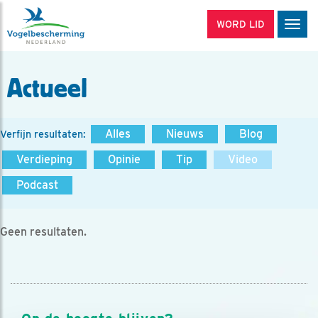
WORD LID
Men
Actueel
Alles
Nieuws
Blog
Verfijn resultaten:
Verdieping
Opinie
Tip
Video
Podcast
Geen resultaten.