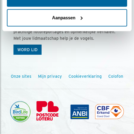
Ontvang 5 x Vogels voor € 36,00 per jaar
Aanpassen
Vogels is het tijdschrift voor onze leden, met
prachtige fotoreportages en opmerkelijke verhalen.
Met jouw lidmaatschap help je de vogels.
WORD LID
Onze sites
Mijn privacy
Cookieverklaring
Colofon