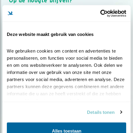
Op de hoogte blijven?
Meld je aan en ontvang nieuws, inspiratie, acties en tips
over vogels en activiteiten van Vogelbescherming.
AANMELDEN VOGELNIEUWS
Deze website maakt gebruik van cookies
Volg ons via social media
We gebruiken cookies om content en advertenties te 
personaliseren, om functies voor social media te bieden 
en om ons websiteverkeer te analyseren. Ook delen we 
informatie over uw gebruik van onze site met onze 
partners voor social media, adverteren en analyse. Deze 
partners kunnen deze gegevens combineren met andere 
informatie die u aan ze heeft verstrekt of die ze hebben 
verzameld op basis van uw gebruik van hun services.
Details tonen
Alles toestaan