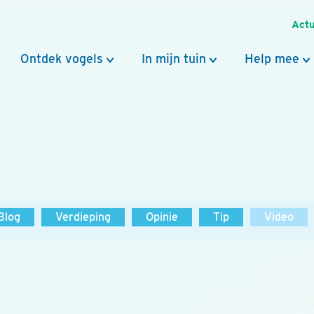
Actu
Ontdek vogels
In mijn tuin
Help mee
Blog
Verdieping
Opinie
Tip
Video