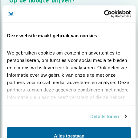
Op de hoogte blijven?
Meld je aan en ontvang nieuws, inspiratie, acties en tips
over vogels en activiteiten van Vogelbescherming.
AANMELDEN VOGELNIEUWS
Deze website maakt gebruik van cookies
Volg ons via social media
We gebruiken cookies om content en advertenties te 
personaliseren, om functies voor social media te bieden 
en om ons websiteverkeer te analyseren. Ook delen we 
informatie over uw gebruik van onze site met onze 
partners voor social media, adverteren en analyse. Deze 
partners kunnen deze gegevens combineren met andere 
informatie die u aan ze heeft verstrekt of die ze hebben 
verzameld op basis van uw gebruik van hun services.
Details tonen
Alles toestaan