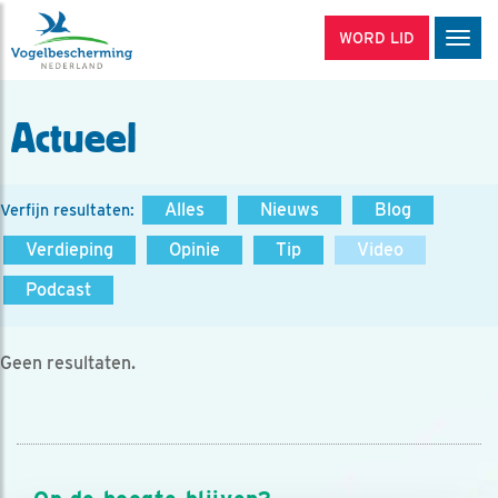
WORD LID
Men
Actueel
Alles
Nieuws
Blog
Verfijn resultaten:
Verdieping
Opinie
Tip
Video
Podcast
Geen resultaten.