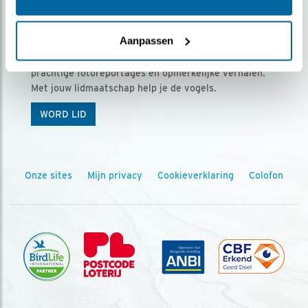
Ontvang 5 x Vogels voor € 36,00 per jaar
Aanpassen
Vogels is het tijdschrift voor onze leden, met
prachtige fotoreportages en opmerkelijke verhalen.
Met jouw lidmaatschap help je de vogels.
WORD LID
Onze sites
Mijn privacy
Cookieverklaring
Colofon