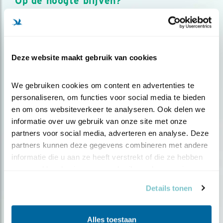
Op de hoogte blijven?
Meld je aan en ontvang nieuws, inspiratie, acties en tips
over vogels en activiteiten van Vogelbescherming.
AANMELDEN VOGELNIEUWS
Deze website maakt gebruik van cookies
Volg ons via social media
We gebruiken cookies om content en advertenties te 
personaliseren, om functies voor social media te bieden 
en om ons websiteverkeer te analyseren. Ook delen we 
informatie over uw gebruik van onze site met onze 
partners voor social media, adverteren en analyse. Deze 
partners kunnen deze gegevens combineren met andere 
informatie die u aan ze heeft verstrekt of die ze hebben 
verzameld op basis van uw gebruik van hun services.
Details tonen
Alles toestaan