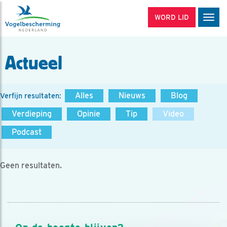
WORD LID
Men
Actueel
Alles
Nieuws
Blog
Verfijn resultaten:
Verdieping
Opinie
Tip
Video
Podcast
Geen resultaten.