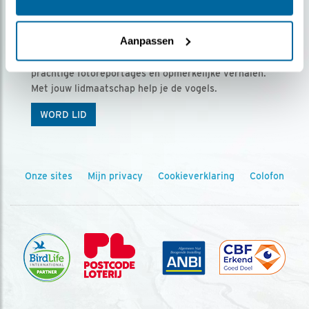
Ontvang 5 x Vogels voor € 36,00 per jaar
Aanpassen
Vogels is het tijdschrift voor onze leden, met
prachtige fotoreportages en opmerkelijke verhalen.
Met jouw lidmaatschap help je de vogels.
WORD LID
Onze sites
Mijn privacy
Cookieverklaring
Colofon