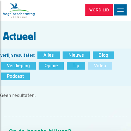
WORD LID
Men
Actueel
Alles
Nieuws
Blog
Verfijn resultaten:
Verdieping
Opinie
Tip
Video
Podcast
Geen resultaten.