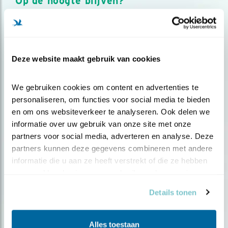
Op de hoogte blijven?
Meld je aan en ontvang nieuws, inspiratie, acties en tips
over vogels en activiteiten van Vogelbescherming.
AANMELDEN VOGELNIEUWS
Deze website maakt gebruik van cookies
Volg ons via social media
We gebruiken cookies om content en advertenties te 
personaliseren, om functies voor social media te bieden 
en om ons websiteverkeer te analyseren. Ook delen we 
informatie over uw gebruik van onze site met onze 
partners voor social media, adverteren en analyse. Deze 
partners kunnen deze gegevens combineren met andere 
informatie die u aan ze heeft verstrekt of die ze hebben 
verzameld op basis van uw gebruik van hun services.
Details tonen
Alles toestaan