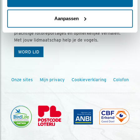
Ontvang 5 x Vogels voor € 36,00 per jaar
Aanpassen
Vogels is het tijdschrift voor onze leden, met
prachtige fotoreportages en opmerkelijke verhalen.
Met jouw lidmaatschap help je de vogels.
WORD LID
Onze sites
Mijn privacy
Cookieverklaring
Colofon