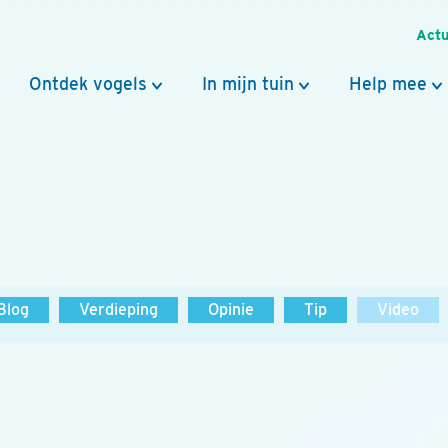
Actu
Ontdek vogels
In mijn tuin
Help mee
Blog
Verdieping
Opinie
Tip
Video