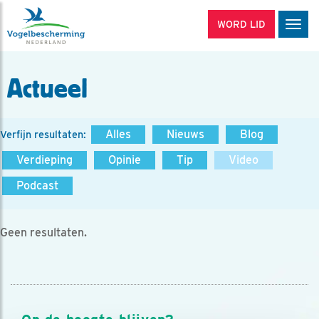
WORD LID
Men
Actueel
Alles
Nieuws
Blog
Verfijn resultaten:
Verdieping
Opinie
Tip
Video
Podcast
Geen resultaten.