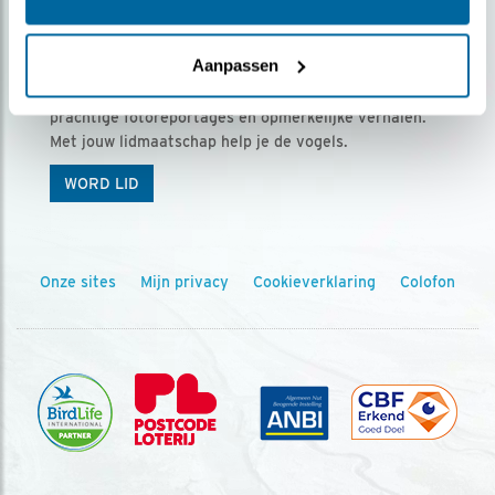
Ontvang 5 x Vogels voor € 36,00 per jaar
Aanpassen
Vogels is het tijdschrift voor onze leden, met
prachtige fotoreportages en opmerkelijke verhalen.
Met jouw lidmaatschap help je de vogels.
WORD LID
Onze sites
Mijn privacy
Cookieverklaring
Colofon