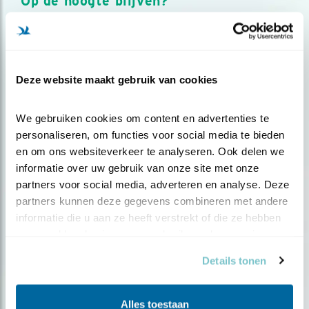
Op de hoogte blijven?
Meld je aan en ontvang nieuws, inspiratie, acties en tips
over vogels en activiteiten van Vogelbescherming.
AANMELDEN VOGELNIEUWS
Deze website maakt gebruik van cookies
Volg ons via social media
We gebruiken cookies om content en advertenties te 
personaliseren, om functies voor social media te bieden 
en om ons websiteverkeer te analyseren. Ook delen we 
informatie over uw gebruik van onze site met onze 
partners voor social media, adverteren en analyse. Deze 
partners kunnen deze gegevens combineren met andere 
informatie die u aan ze heeft verstrekt of die ze hebben 
verzameld op basis van uw gebruik van hun services.
Details tonen
Alles toestaan