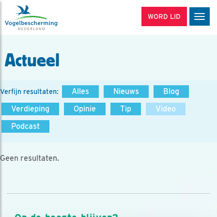
WORD LID
Men
Actueel
Alles
Nieuws
Blog
Verfijn resultaten:
Verdieping
Opinie
Tip
Video
Podcast
Geen resultaten.