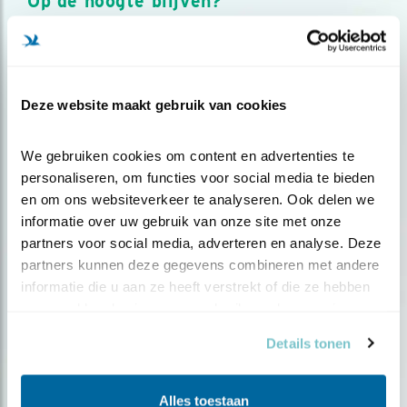
Op de hoogte blijven?
Meld je aan en ontvang nieuws, inspiratie, acties en tips
over vogels en activiteiten van Vogelbescherming.
AANMELDEN VOGELNIEUWS
Deze website maakt gebruik van cookies
Volg ons via social media
We gebruiken cookies om content en advertenties te 
personaliseren, om functies voor social media te bieden 
en om ons websiteverkeer te analyseren. Ook delen we 
informatie over uw gebruik van onze site met onze 
partners voor social media, adverteren en analyse. Deze 
partners kunnen deze gegevens combineren met andere 
informatie die u aan ze heeft verstrekt of die ze hebben 
verzameld op basis van uw gebruik van hun services.
Details tonen
Alles toestaan