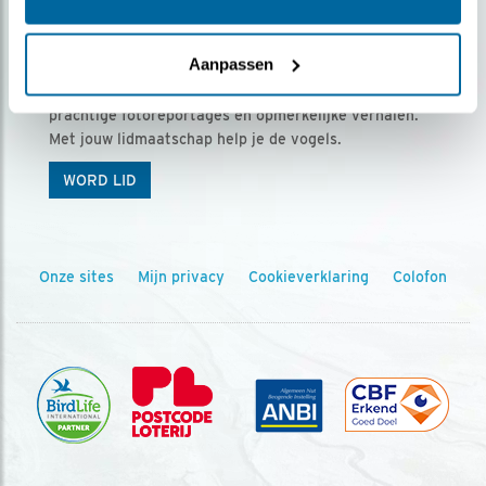
Ontvang 5 x Vogels voor € 36,00 per jaar
Aanpassen
Vogels is het tijdschrift voor onze leden, met
prachtige fotoreportages en opmerkelijke verhalen.
Met jouw lidmaatschap help je de vogels.
WORD LID
Onze sites
Mijn privacy
Cookieverklaring
Colofon