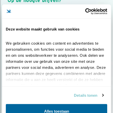
Op de hoogte blijven?
Meld je aan en ontvang nieuws, inspiratie, acties en tips
over vogels en activiteiten van Vogelbescherming.
AANMELDEN VOGELNIEUWS
Deze website maakt gebruik van cookies
Volg ons via social media
We gebruiken cookies om content en advertenties te 
personaliseren, om functies voor social media te bieden 
en om ons websiteverkeer te analyseren. Ook delen we 
informatie over uw gebruik van onze site met onze 
partners voor social media, adverteren en analyse. Deze 
partners kunnen deze gegevens combineren met andere 
informatie die u aan ze heeft verstrekt of die ze hebben 
verzameld op basis van uw gebruik van hun services.
Details tonen
Alles toestaan