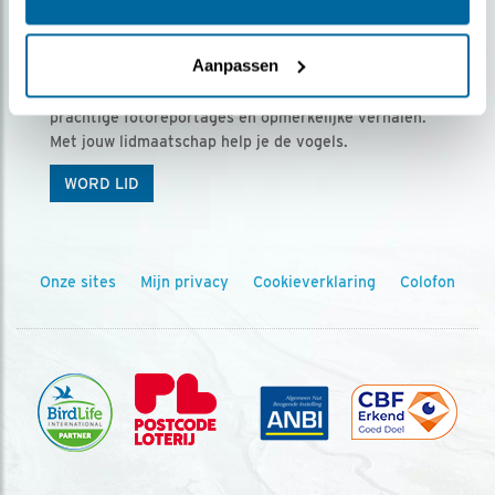
Ontvang 5 x Vogels voor € 36,00 per jaar
Aanpassen
Vogels is het tijdschrift voor onze leden, met
prachtige fotoreportages en opmerkelijke verhalen.
Met jouw lidmaatschap help je de vogels.
WORD LID
Onze sites
Mijn privacy
Cookieverklaring
Colofon