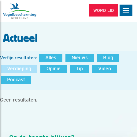
WORD LID
Men
Actueel
Alles
Nieuws
Blog
Verfijn resultaten:
Verdieping
Opinie
Tip
Video
Podcast
Geen resultaten.