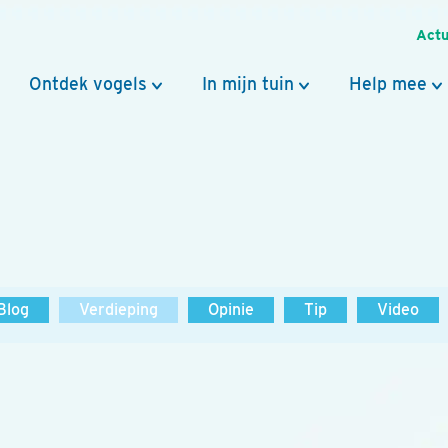
Actu
Ontdek vogels
In mijn tuin
Help mee
Blog
Verdieping
Opinie
Tip
Video