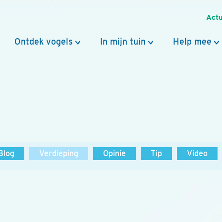
Actu
Ontdek vogels
In mijn tuin
Help mee
Blog
Verdieping
Opinie
Tip
Video