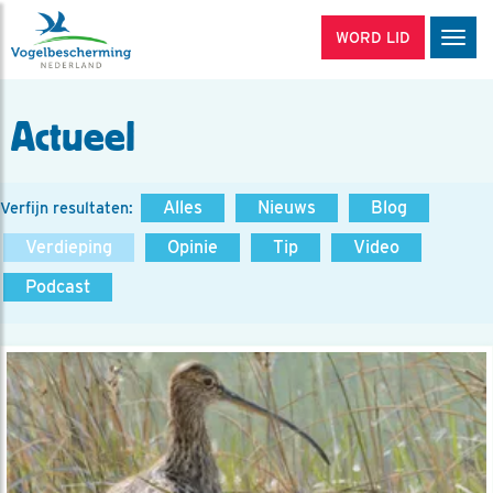
WORD LID
Men
Actueel
Alles
Nieuws
Blog
Verfijn resultaten:
Verdieping
Opinie
Tip
Video
Podcast