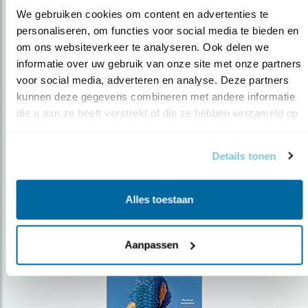
We gebruiken cookies om content en advertenties te 
personaliseren, om functies voor social media te bieden en 
om ons websiteverkeer te analyseren. Ook delen we 
Op de hoogte blijven?
informatie over uw gebruik van onze site met onze partners 
Meld je aan en ontvang nieuws, inspiratie, acties en tips
voor social media, adverteren en analyse. Deze partners 
over vogels en activiteiten van Vogelbescherming.
kunnen deze gegevens combineren met andere informatie 
die u aan ze heeft verstrekt of die ze hebben verzameld op 
AANMELDEN VOGELNIEUWS
basis van uw gebruik van hun services.
Details tonen
Volg ons via social media
Alles toestaan
Aanpassen