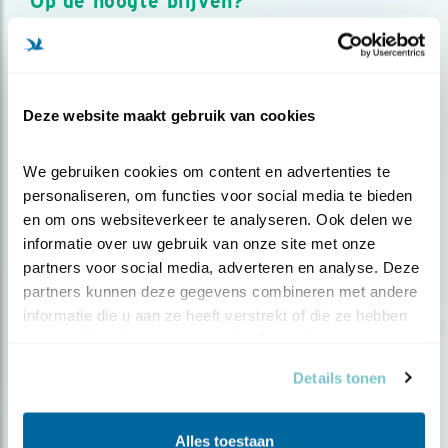
Op de hoogte blijven?
Meld je aan en ontvang nieuws, inspiratie, acties en tips
over vogels en activiteiten van Vogelbescherming.
AANMELDEN VOGELNIEUWS
Deze website maakt gebruik van cookies
Volg ons via social media
We gebruiken cookies om content en advertenties te 
personaliseren, om functies voor social media te bieden 
en om ons websiteverkeer te analyseren. Ook delen we 
informatie over uw gebruik van onze site met onze 
partners voor social media, adverteren en analyse. Deze 
partners kunnen deze gegevens combineren met andere 
informatie die u aan ze heeft verstrekt of die ze hebben 
verzameld op basis van uw gebruik van hun services.
Details tonen
Alles toestaan