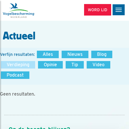
WORD LID
Men
Actueel
Alles
Nieuws
Blog
Verfijn resultaten:
Verdieping
Opinie
Tip
Video
Podcast
Geen resultaten.