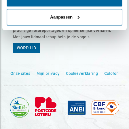
Ontvang 5 x Vogels voor € 36,00 per jaar
Aanpassen
Vogels is het tijdschrift voor onze leden, met
prachtige fotoreportages en opmerkelijke verhalen.
Met jouw lidmaatschap help je de vogels.
WORD LID
Onze sites
Mijn privacy
Cookieverklaring
Colofon