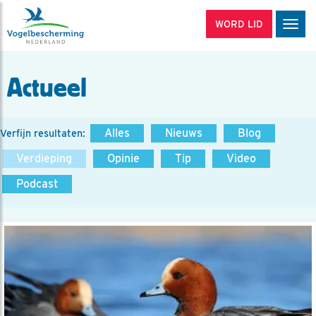
WORD LID
Men
Actueel
Alles
Nieuws
Blog
Verfijn resultaten:
Verdieping
Opinie
Tip
Video
Podcast