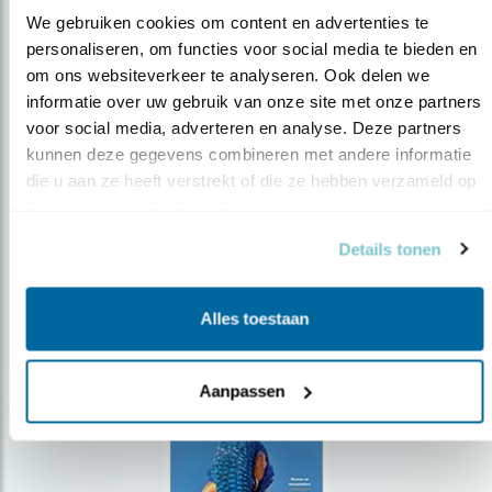
We gebruiken cookies om content en advertenties te 
personaliseren, om functies voor social media te bieden en 
om ons websiteverkeer te analyseren. Ook delen we 
Op de hoogte blijven?
informatie over uw gebruik van onze site met onze partners 
Meld je aan en ontvang nieuws, inspiratie, acties en tips
voor social media, adverteren en analyse. Deze partners 
over vogels en activiteiten van Vogelbescherming.
kunnen deze gegevens combineren met andere informatie 
die u aan ze heeft verstrekt of die ze hebben verzameld op 
AANMELDEN VOGELNIEUWS
basis van uw gebruik van hun services.
Details tonen
Volg ons via social media
Alles toestaan
Aanpassen