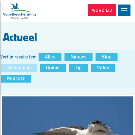
WORD LID
Men
Actueel
Alles
Nieuws
Blog
Verfijn resultaten:
Verdieping
Opinie
Tip
Video
Podcast