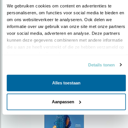
We gebruiken cookies om content en advertenties te 
personaliseren, om functies voor social media te bieden en 
om ons websiteverkeer te analyseren. Ook delen we 
Op de hoogte blijven?
informatie over uw gebruik van onze site met onze partners 
Meld je aan en ontvang nieuws, inspiratie, acties en tips
voor social media, adverteren en analyse. Deze partners 
over vogels en activiteiten van Vogelbescherming.
kunnen deze gegevens combineren met andere informatie 
die u aan ze heeft verstrekt of die ze hebben verzameld op 
AANMELDEN VOGELNIEUWS
basis van uw gebruik van hun services.
Details tonen
Volg ons via social media
Alles toestaan
Aanpassen