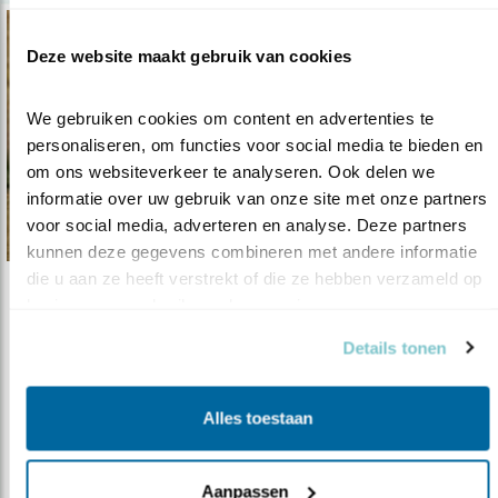
Deze website maakt gebruik van cookies
We gebruiken cookies om content en advertenties te 
personaliseren, om functies voor social media te bieden en 
om ons websiteverkeer te analyseren. Ook delen we 
informatie over uw gebruik van onze site met onze partners 
voor social media, adverteren en analyse. Deze partners 
kunnen deze gegevens combineren met andere informatie 
die u aan ze heeft verstrekt of die ze hebben verzameld op 
Verdieping
basis van uw gebruik van hun services.
Zeeuwse vogels en hun verhalen
Details tonen
14.10.21
In aantocht: álles wat je wilde weten over
vogels in Zeeland.
Alles toestaan
lees meer
Aanpassen