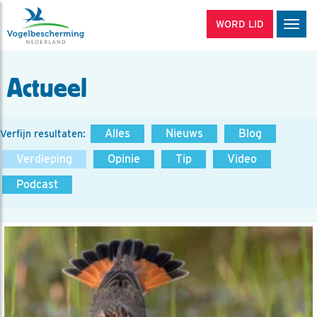
WORD LID
Men
Actueel
Alles
Nieuws
Blog
Verfijn resultaten:
Verdieping
Opinie
Tip
Video
Podcast