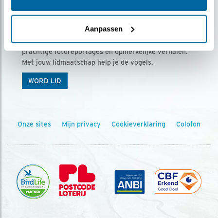
Ontvang 5 x Vogels voor € 36,00 per jaar
Aanpassen
Vogels is het tijdschrift voor onze leden, met
prachtige fotoreportages en opmerkelijke verhalen.
Met jouw lidmaatschap help je de vogels.
WORD LID
Onze sites
Mijn privacy
Cookieverklaring
Colofon