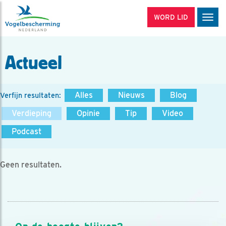
WORD LID
Men
Actueel
Alles
Nieuws
Blog
Verfijn resultaten:
Verdieping
Opinie
Tip
Video
Podcast
Geen resultaten.