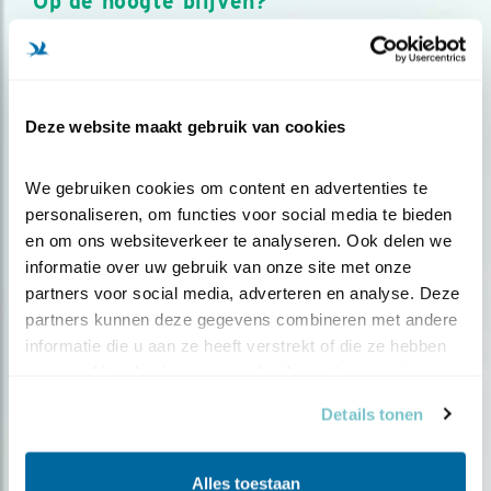
Op de hoogte blijven?
Meld je aan en ontvang nieuws, inspiratie, acties en tips
over vogels en activiteiten van Vogelbescherming.
AANMELDEN VOGELNIEUWS
Deze website maakt gebruik van cookies
Volg ons via social media
We gebruiken cookies om content en advertenties te 
personaliseren, om functies voor social media te bieden 
en om ons websiteverkeer te analyseren. Ook delen we 
informatie over uw gebruik van onze site met onze 
partners voor social media, adverteren en analyse. Deze 
partners kunnen deze gegevens combineren met andere 
informatie die u aan ze heeft verstrekt of die ze hebben 
verzameld op basis van uw gebruik van hun services.
Details tonen
Alles toestaan