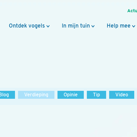
Actu
Ontdek vogels
In mijn tuin
Help mee
Blog
Verdieping
Opinie
Tip
Video