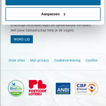
Ontvang 5 x Vogels voor € 36,00 per jaar
Aanpassen
Vogels is het tijdschrift voor onze leden, met
prachtige fotoreportages en opmerkelijke verhalen.
Met jouw lidmaatschap help je de vogels.
WORD LID
Onze sites
Mijn privacy
Cookieverklaring
Colofon