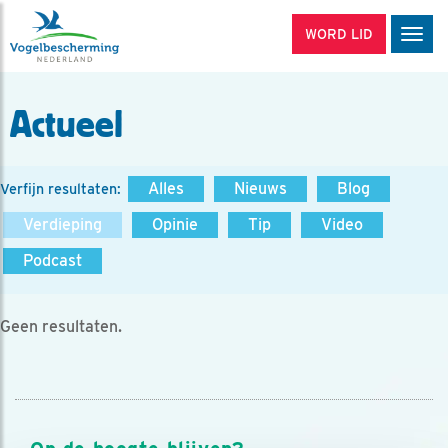
WORD LID
Men
Actueel
Alles
Nieuws
Blog
Verfijn resultaten:
Verdieping
Opinie
Tip
Video
Podcast
Geen resultaten.