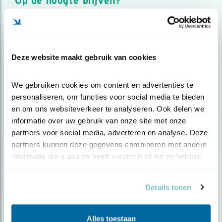
Op de hoogte blijven?
Meld je aan en ontvang nieuws, inspiratie, acties en tips
over vogels en activiteiten van Vogelbescherming.
AANMELDEN VOGELNIEUWS
Deze website maakt gebruik van cookies
Volg ons via social media
We gebruiken cookies om content en advertenties te 
personaliseren, om functies voor social media te bieden 
en om ons websiteverkeer te analyseren. Ook delen we 
informatie over uw gebruik van onze site met onze 
partners voor social media, adverteren en analyse. Deze 
partners kunnen deze gegevens combineren met andere 
informatie die u aan ze heeft verstrekt of die ze hebben 
verzameld op basis van uw gebruik van hun services.
Details tonen
Alles toestaan