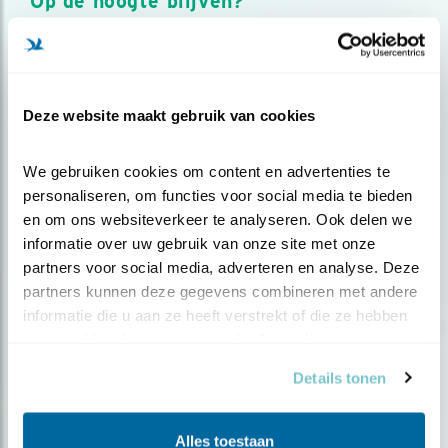
Op de hoogte blijven?
Meld je aan en ontvang nieuws, inspiratie, acties en tips
over vogels en activiteiten van Vogelbescherming.
AANMELDEN VOGELNIEUWS
Deze website maakt gebruik van cookies
Volg ons via social media
We gebruiken cookies om content en advertenties te 
personaliseren, om functies voor social media te bieden 
en om ons websiteverkeer te analyseren. Ook delen we 
informatie over uw gebruik van onze site met onze 
partners voor social media, adverteren en analyse. Deze 
partners kunnen deze gegevens combineren met andere 
informatie die u aan ze heeft verstrekt of die ze hebben 
verzameld op basis van uw gebruik van hun services.
Details tonen
Alles toestaan