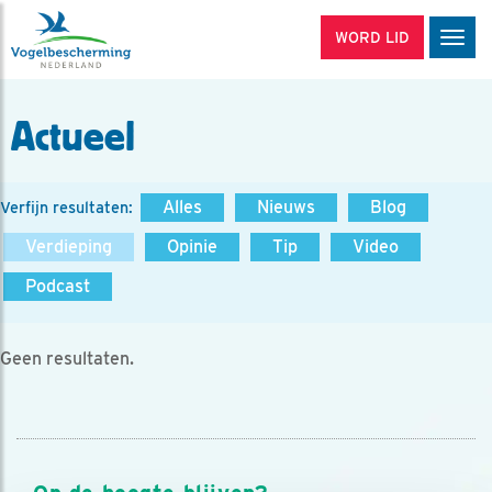
WORD LID
Men
Actueel
Alles
Nieuws
Blog
Verfijn resultaten:
Verdieping
Opinie
Tip
Video
Podcast
Geen resultaten.