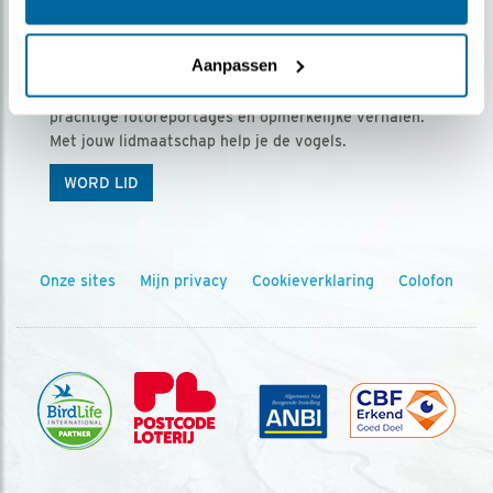
Ontvang 5 x Vogels voor € 36,00 per jaar
Aanpassen
Vogels is het tijdschrift voor onze leden, met
prachtige fotoreportages en opmerkelijke verhalen.
Met jouw lidmaatschap help je de vogels.
WORD LID
Onze sites
Mijn privacy
Cookieverklaring
Colofon