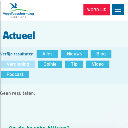
WORD LID
Men
Actueel
Alles
Nieuws
Blog
Verfijn resultaten:
Verdieping
Opinie
Tip
Video
Podcast
Geen resultaten.