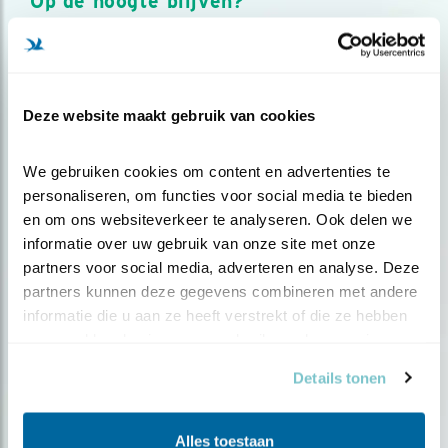
Op de hoogte blijven?
Meld je aan en ontvang nieuws, inspiratie, acties en tips
over vogels en activiteiten van Vogelbescherming.
AANMELDEN VOGELNIEUWS
Deze website maakt gebruik van cookies
Volg ons via social media
We gebruiken cookies om content en advertenties te 
personaliseren, om functies voor social media te bieden 
en om ons websiteverkeer te analyseren. Ook delen we 
informatie over uw gebruik van onze site met onze 
partners voor social media, adverteren en analyse. Deze 
partners kunnen deze gegevens combineren met andere 
informatie die u aan ze heeft verstrekt of die ze hebben 
verzameld op basis van uw gebruik van hun services.
Details tonen
Alles toestaan