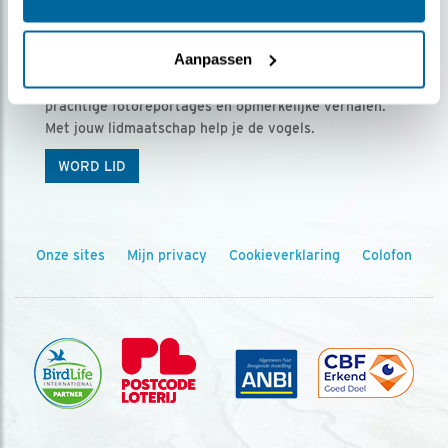
Ontvang 5 x Vogels voor € 36,00 per jaar
Aanpassen
Vogels is het tijdschrift voor onze leden, met
prachtige fotoreportages en opmerkelijke verhalen.
Met jouw lidmaatschap help je de vogels.
WORD LID
Onze sites
Mijn privacy
Cookieverklaring
Colofon