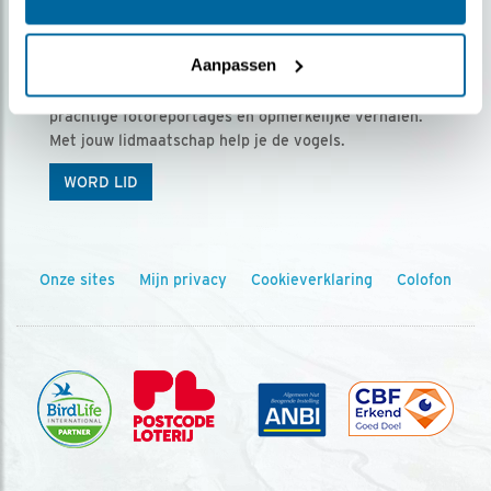
Ontvang 5 x Vogels voor € 36,00 per jaar
Aanpassen
Vogels is het tijdschrift voor onze leden, met
prachtige fotoreportages en opmerkelijke verhalen.
Met jouw lidmaatschap help je de vogels.
WORD LID
Onze sites
Mijn privacy
Cookieverklaring
Colofon