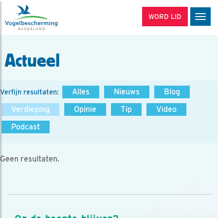
WORD LID
Men
Actueel
Alles
Nieuws
Blog
Verfijn resultaten:
Verdieping
Opinie
Tip
Video
Podcast
Geen resultaten.