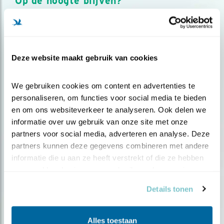
Op de hoogte blijven?
Meld je aan en ontvang nieuws, inspiratie, acties en tips
over vogels en activiteiten van Vogelbescherming.
AANMELDEN VOGELNIEUWS
Deze website maakt gebruik van cookies
Volg ons via social media
We gebruiken cookies om content en advertenties te 
personaliseren, om functies voor social media te bieden 
en om ons websiteverkeer te analyseren. Ook delen we 
informatie over uw gebruik van onze site met onze 
partners voor social media, adverteren en analyse. Deze 
partners kunnen deze gegevens combineren met andere 
informatie die u aan ze heeft verstrekt of die ze hebben 
verzameld op basis van uw gebruik van hun services.
Details tonen
Alles toestaan