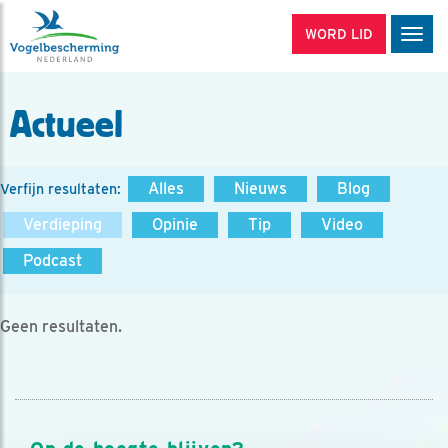
WORD LID
Men
Actueel
Alles
Nieuws
Blog
Verfijn resultaten:
Verdieping
Opinie
Tip
Video
Podcast
Geen resultaten.