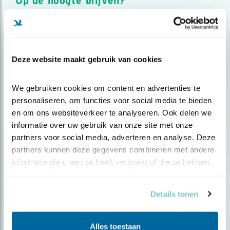
Op de hoogte blijven?
Meld je aan en ontvang nieuws, inspiratie, acties en tips
over vogels en activiteiten van Vogelbescherming.
AANMELDEN VOGELNIEUWS
Deze website maakt gebruik van cookies
Volg ons via social media
We gebruiken cookies om content en advertenties te 
personaliseren, om functies voor social media te bieden 
en om ons websiteverkeer te analyseren. Ook delen we 
informatie over uw gebruik van onze site met onze 
partners voor social media, adverteren en analyse. Deze 
partners kunnen deze gegevens combineren met andere 
informatie die u aan ze heeft verstrekt of die ze hebben 
verzameld op basis van uw gebruik van hun services.
Details tonen
Alles toestaan