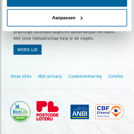
Ontvang 5 x Vogels voor € 36,00 per jaar
Aanpassen
Vogels is het tijdschrift voor onze leden, met
prachtige fotoreportages en opmerkelijke verhalen.
Met jouw lidmaatschap help je de vogels.
WORD LID
Onze sites
Mijn privacy
Cookieverklaring
Colofon