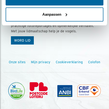
Ontvang 5 x Vogels voor € 36,00 per jaar
Aanpassen
Vogels is het tijdschrift voor onze leden, met
prachtige fotoreportages en opmerkelijke verhalen.
Met jouw lidmaatschap help je de vogels.
WORD LID
Onze sites
Mijn privacy
Cookieverklaring
Colofon