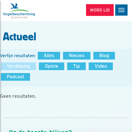
WORD LID
Men
Actueel
Alles
Nieuws
Blog
Verfijn resultaten:
Verdieping
Opinie
Tip
Video
Podcast
Geen resultaten.