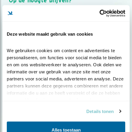
Op de hoogte blijven?
Meld je aan en ontvang nieuws, inspiratie, acties en tips
over vogels en activiteiten van Vogelbescherming.
AANMELDEN VOGELNIEUWS
Deze website maakt gebruik van cookies
Volg ons via social media
We gebruiken cookies om content en advertenties te 
personaliseren, om functies voor social media te bieden 
en om ons websiteverkeer te analyseren. Ook delen we 
informatie over uw gebruik van onze site met onze 
partners voor social media, adverteren en analyse. Deze 
partners kunnen deze gegevens combineren met andere 
informatie die u aan ze heeft verstrekt of die ze hebben 
verzameld op basis van uw gebruik van hun services.
Details tonen
Alles toestaan