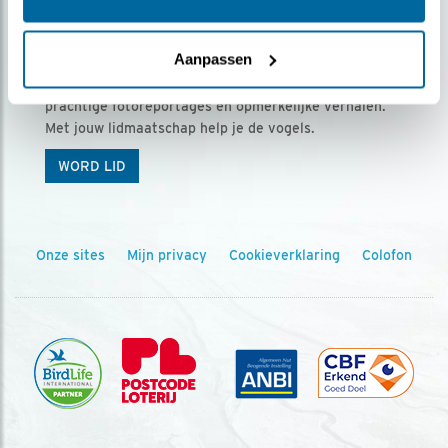
Ontvang 5 x Vogels voor € 36,00 per jaar
Aanpassen
Vogels is het tijdschrift voor onze leden, met
prachtige fotoreportages en opmerkelijke verhalen.
Met jouw lidmaatschap help je de vogels.
WORD LID
Onze sites
Mijn privacy
Cookieverklaring
Colofon