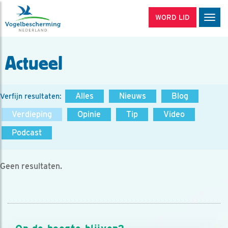
WORD LID
Men
Actueel
Alles
Nieuws
Blog
Verfijn resultaten:
Verdieping
Opinie
Tip
Video
Podcast
Geen resultaten.