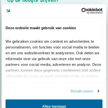
Op de hoogte blijven?
Meld je aan en ontvang nieuws, inspiratie, acties en tips
over vogels en activiteiten van Vogelbescherming.
AANMELDEN VOGELNIEUWS
Deze website maakt gebruik van cookies
Volg ons via social media
We gebruiken cookies om content en advertenties te 
personaliseren, om functies voor social media te bieden 
en om ons websiteverkeer te analyseren. Ook delen we 
informatie over uw gebruik van onze site met onze 
partners voor social media, adverteren en analyse. Deze 
partners kunnen deze gegevens combineren met andere 
informatie die u aan ze heeft verstrekt of die ze hebben 
verzameld op basis van uw gebruik van hun services.
Details tonen
Alles toestaan