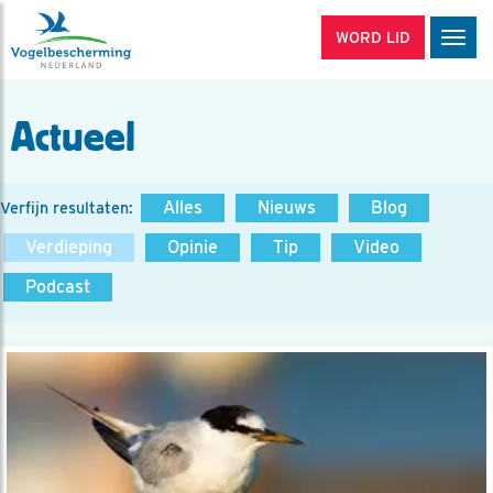
WORD LID
Men
Actueel
Alles
Nieuws
Blog
Verfijn resultaten:
Verdieping
Opinie
Tip
Video
Podcast