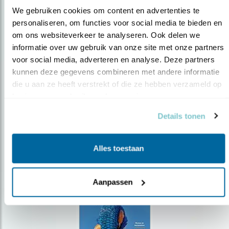
We gebruiken cookies om content en advertenties te 
personaliseren, om functies voor social media te bieden en 
om ons websiteverkeer te analyseren. Ook delen we 
Op de hoogte blijven?
informatie over uw gebruik van onze site met onze partners 
Meld je aan en ontvang nieuws, inspiratie, acties en tips
voor social media, adverteren en analyse. Deze partners 
over vogels en activiteiten van Vogelbescherming.
kunnen deze gegevens combineren met andere informatie 
die u aan ze heeft verstrekt of die ze hebben verzameld op 
AANMELDEN VOGELNIEUWS
basis van uw gebruik van hun services.
Details tonen
Volg ons via social media
Alles toestaan
Aanpassen