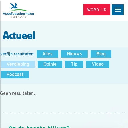
WORD LID
Men
Actueel
Alles
Nieuws
Blog
Verfijn resultaten:
Verdieping
Opinie
Tip
Video
Podcast
Geen resultaten.