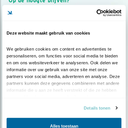
Op de hoogte blijven?
Meld je aan en ontvang nieuws, inspiratie, acties en tips
over vogels en activiteiten van Vogelbescherming.
AANMELDEN VOGELNIEUWS
Deze website maakt gebruik van cookies
Volg ons via social media
We gebruiken cookies om content en advertenties te 
personaliseren, om functies voor social media te bieden 
en om ons websiteverkeer te analyseren. Ook delen we 
informatie over uw gebruik van onze site met onze 
partners voor social media, adverteren en analyse. Deze 
partners kunnen deze gegevens combineren met andere 
informatie die u aan ze heeft verstrekt of die ze hebben 
verzameld op basis van uw gebruik van hun services.
Details tonen
Alles toestaan