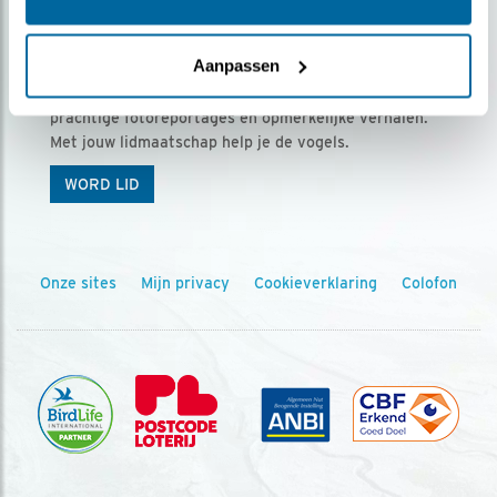
Ontvang 5 x Vogels voor € 36,00 per jaar
Aanpassen
Vogels is het tijdschrift voor onze leden, met
prachtige fotoreportages en opmerkelijke verhalen.
Met jouw lidmaatschap help je de vogels.
WORD LID
Onze sites
Mijn privacy
Cookieverklaring
Colofon