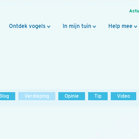
Actu
Ontdek vogels
In mijn tuin
Help mee
Blog
Verdieping
Opinie
Tip
Video