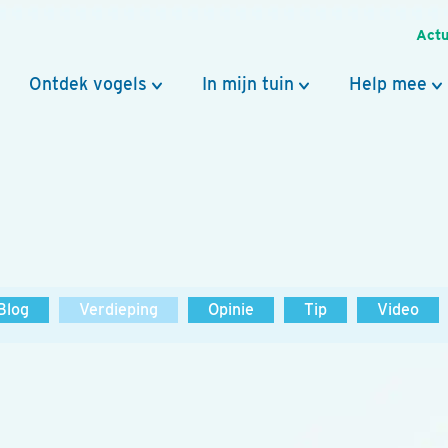
Actu
Ontdek vogels
In mijn tuin
Help mee
Blog
Verdieping
Opinie
Tip
Video