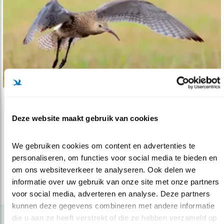
Verdieping
Deze website maakt gebruik van cookies
Wulpen en grutto’s in de problemen
31.08.17
Onderzoek laat zien dat de Numeniini sterk
We gebruiken cookies om content en advertenties te 
bedreigde vogels zijn.
personaliseren, om functies voor social media te bieden en 
om ons websiteverkeer te analyseren. Ook delen we 
informatie over uw gebruik van onze site met onze partners 
lees meer
voor social media, adverteren en analyse. Deze partners 
kunnen deze gegevens combineren met andere informatie 
die u aan ze heeft verstrekt of die ze hebben verzameld op 