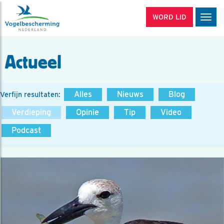
WORD LID
Men
Actueel
Alles
Nieuws
Blog
Verfijn resultaten:
Verdieping
Opinie
Tip
Video
Podcast