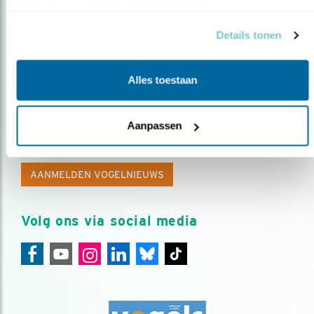
basis van uw gebruik van hun services.
Details tonen
Alles toestaan
Op de hoogte blijven?
Aanpassen
Meld je aan en ontvang nieuws, inspiratie, acties en tips
over vogels en activiteiten van Vogelbescherming.
AANMELDEN VOGELNIEUWS
Volg ons via social media