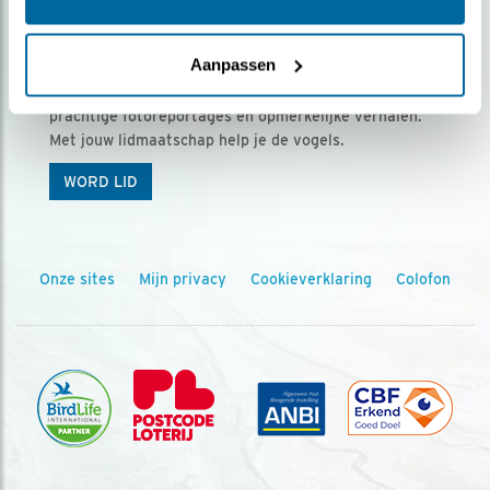
Ontvang 5 x Vogels voor € 36,00 per jaar
Aanpassen
Vogels is het tijdschrift voor onze leden, met
prachtige fotoreportages en opmerkelijke verhalen.
Met jouw lidmaatschap help je de vogels.
WORD LID
Onze sites
Mijn privacy
Cookieverklaring
Colofon