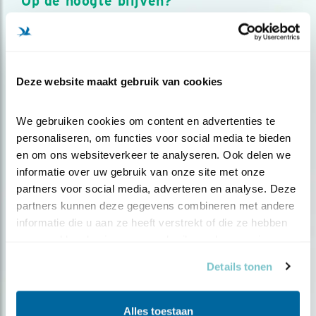
Op de hoogte blijven?
Meld je aan en ontvang nieuws, inspiratie, acties en tips
over vogels en activiteiten van Vogelbescherming.
AANMELDEN VOGELNIEUWS
Deze website maakt gebruik van cookies
Volg ons via social media
We gebruiken cookies om content en advertenties te 
personaliseren, om functies voor social media te bieden 
en om ons websiteverkeer te analyseren. Ook delen we 
informatie over uw gebruik van onze site met onze 
partners voor social media, adverteren en analyse. Deze 
partners kunnen deze gegevens combineren met andere 
informatie die u aan ze heeft verstrekt of die ze hebben 
verzameld op basis van uw gebruik van hun services.
Details tonen
Alles toestaan