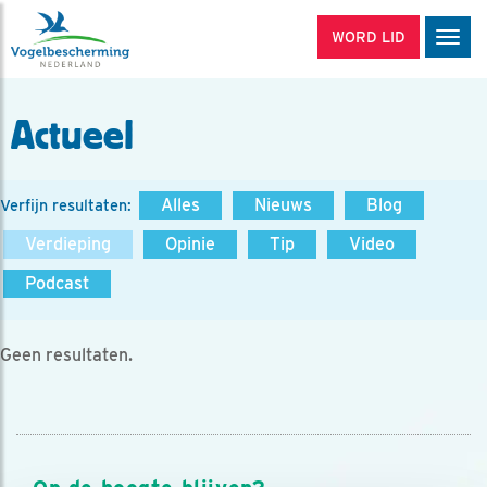
WORD LID
Men
Actueel
Alles
Nieuws
Blog
Verfijn resultaten:
Verdieping
Opinie
Tip
Video
Podcast
Geen resultaten.