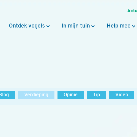
Actu
Ontdek vogels
In mijn tuin
Help mee
Blog
Verdieping
Opinie
Tip
Video