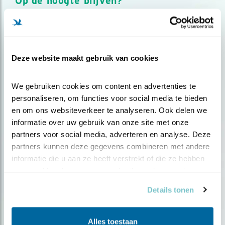
Op de hoogte blijven?
Meld je aan en ontvang nieuws, inspiratie, acties en tips
over vogels en activiteiten van Vogelbescherming.
AANMELDEN VOGELNIEUWS
Deze website maakt gebruik van cookies
Volg ons via social media
We gebruiken cookies om content en advertenties te 
personaliseren, om functies voor social media te bieden 
en om ons websiteverkeer te analyseren. Ook delen we 
informatie over uw gebruik van onze site met onze 
partners voor social media, adverteren en analyse. Deze 
partners kunnen deze gegevens combineren met andere 
informatie die u aan ze heeft verstrekt of die ze hebben 
verzameld op basis van uw gebruik van hun services.
Details tonen
Alles toestaan