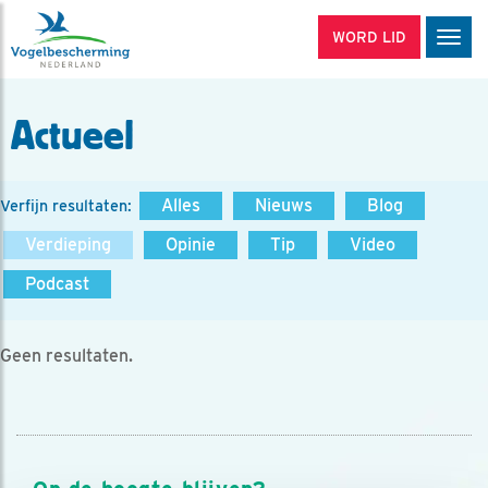
WORD LID
Men
Actueel
Alles
Nieuws
Blog
Verfijn resultaten:
Verdieping
Opinie
Tip
Video
Podcast
Geen resultaten.