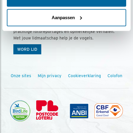
Ontvang 5 x Vogels voor € 36,00 per jaar
Aanpassen
Vogels is het tijdschrift voor onze leden, met
prachtige fotoreportages en opmerkelijke verhalen.
Met jouw lidmaatschap help je de vogels.
WORD LID
Onze sites
Mijn privacy
Cookieverklaring
Colofon