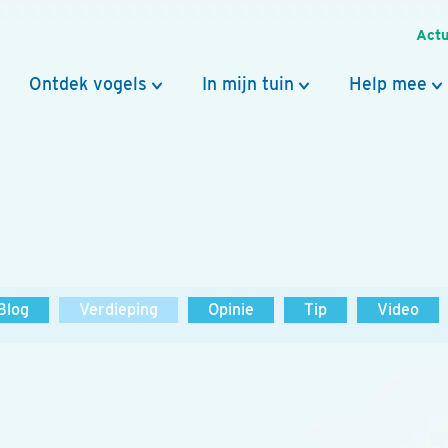
Actu
Ontdek vogels
In mijn tuin
Help mee
Blog
Verdieping
Opinie
Tip
Video