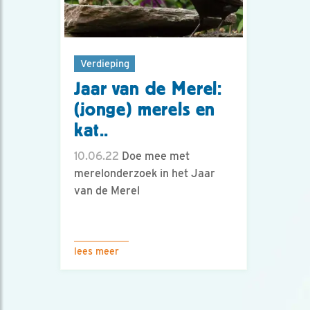
Verdieping
Jaar van de Merel:
(jonge) merels en
kat..
10.06.22
Doe mee met
merelonderzoek in het Jaar
van de Merel
lees meer