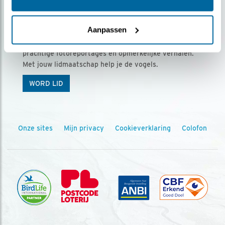
Ontvang 5 x Vogels voor € 36,00 per jaar
Aanpassen
Vogels is het tijdschrift voor onze leden, met
prachtige fotoreportages en opmerkelijke verhalen.
Met jouw lidmaatschap help je de vogels.
WORD LID
Onze sites
Mijn privacy
Cookieverklaring
Colofon