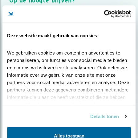
Op de hoogte blijven?
Meld je aan en ontvang nieuws, inspiratie, acties en tips
over vogels en activiteiten van Vogelbescherming.
AANMELDEN VOGELNIEUWS
Deze website maakt gebruik van cookies
Volg ons via social media
We gebruiken cookies om content en advertenties te 
personaliseren, om functies voor social media te bieden 
en om ons websiteverkeer te analyseren. Ook delen we 
informatie over uw gebruik van onze site met onze 
partners voor social media, adverteren en analyse. Deze 
partners kunnen deze gegevens combineren met andere 
informatie die u aan ze heeft verstrekt of die ze hebben 
verzameld op basis van uw gebruik van hun services.
Details tonen
Alles toestaan