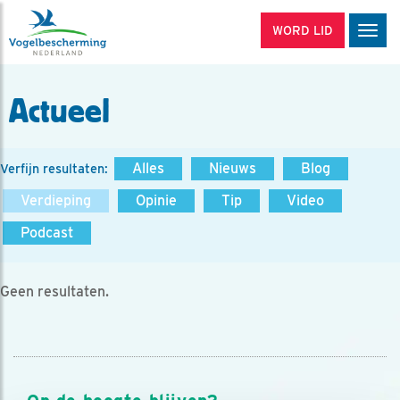
WORD LID
Men
Actueel
Alles
Nieuws
Blog
Verfijn resultaten:
Verdieping
Opinie
Tip
Video
Podcast
Geen resultaten.