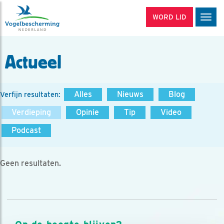
WORD LID
Men
Actueel
Alles
Nieuws
Blog
Verfijn resultaten:
Verdieping
Opinie
Tip
Video
Podcast
Geen resultaten.