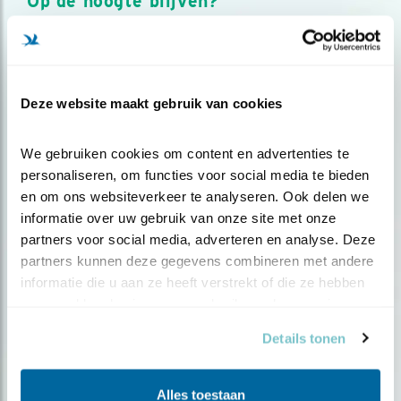
Op de hoogte blijven?
Meld je aan en ontvang nieuws, inspiratie, acties en tips
over vogels en activiteiten van Vogelbescherming.
AANMELDEN VOGELNIEUWS
Deze website maakt gebruik van cookies
Volg ons via social media
We gebruiken cookies om content en advertenties te 
personaliseren, om functies voor social media te bieden 
en om ons websiteverkeer te analyseren. Ook delen we 
informatie over uw gebruik van onze site met onze 
partners voor social media, adverteren en analyse. Deze 
partners kunnen deze gegevens combineren met andere 
informatie die u aan ze heeft verstrekt of die ze hebben 
verzameld op basis van uw gebruik van hun services.
Details tonen
Alles toestaan