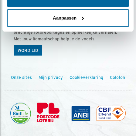
Ontvang 5 x Vogels voor € 36,00 per jaar
Aanpassen
Vogels is het tijdschrift voor onze leden, met
prachtige fotoreportages en opmerkelijke verhalen.
Met jouw lidmaatschap help je de vogels.
WORD LID
Onze sites
Mijn privacy
Cookieverklaring
Colofon