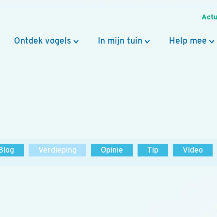
Actu
Ontdek vogels
In mijn tuin
Help mee
Blog
Verdieping
Opinie
Tip
Video